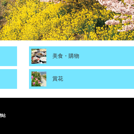
美食・購物
賞花
網站