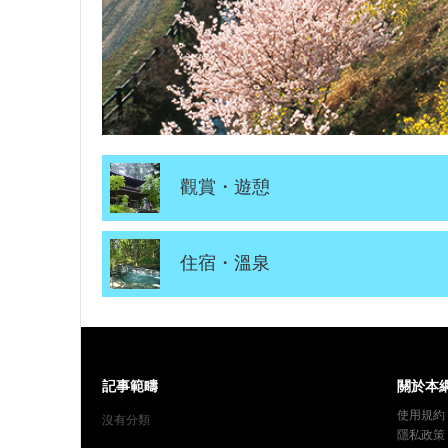
觀賞・遊憩
住宿・溫泉
記事範疇
關於本
使用規約
沒有分類
隱私政策